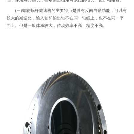
高，使用寿命很长，额定输出扭矩可以做的很大。但价格略贵。
(三)蜗轮蜗杆减速机的主要特点是具有反向自锁功能，可以有
较大的减速比，输入轴和输出轴不在同一轴线上，也不在同一平
面上。但是一般体积较大，传动效率不高，精度不高。