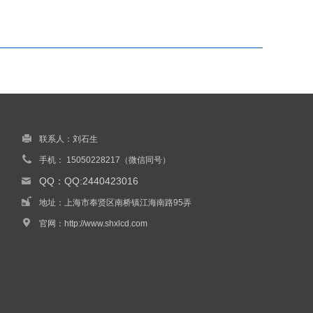
联系人：刘石生
手机： 15050228217（微信同号）
QQ：QQ:2440423016
地址：上海市奉贤区南桥镇江海南路95弄
官网：
http://www.shxlcd.com