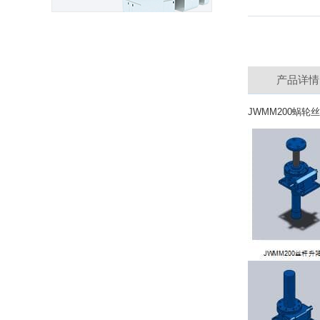
产品详
JWMM200蜗