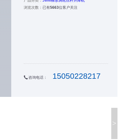
产品分类：
JWM梯形涡轮丝杆升降机
浏览次数：
已有
5663
位客户关注
15050228217
咨询电话：
>