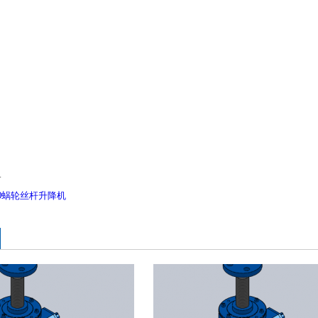
…
50蜗轮丝杆升降机