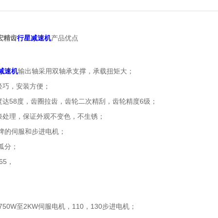
宏精齿
行星减速机
产品优点
减速机
输出轴采用双轴承支撑，承载扭矩大；
轻巧，安装方便；
58
6
度达
度，
齿圈拉齿，齿轮二次精刮，齿轮精度
级
；
漆
处理，保证外观不变色，不生锈；
牌的伺服和步进电机；
弧分；
65
，
。
750W
2KW
110
130
至
伺服电机，
，
步进电机；