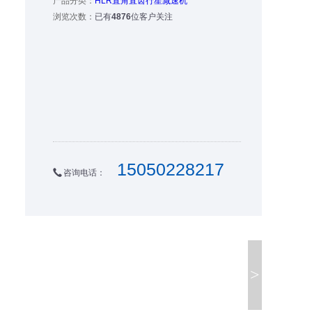
产品分类：
HLR直角直齿行星减速机
浏览次数：
已有
4876
位客户关注
15050228217
咨询电话：
>