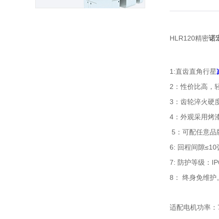
H
LR12
0
精密
诺
1:
直齿
直角行星
2
：性价比高，
3
：齿轮淬火硬
4
：
外观
采用
烤
5
：可配任意品
6:
≤
10
回程间隙
7:
IP
防护等级：
8
：
终身免维护
适配电机功率：